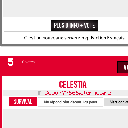
Plus d'info + vote
C'est un nouveaux serveur pvp Faction Français
5
0 votes
V
Celestia
IP :
Coco777666.aternos.me
Survival
Ne répond plus depuis 129 jours
Version :
2