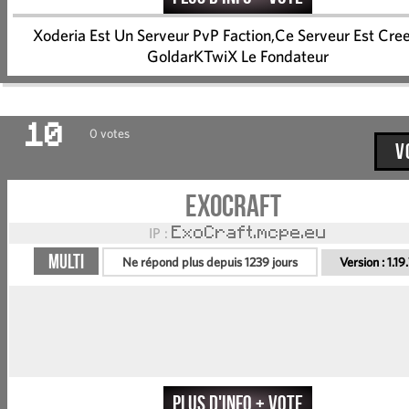
Xoderia Est Un Serveur PvP Faction,Ce Serveur Est Cree
GoldarKTwiX Le Fondateur
10
0 votes
V
ExoCraft
IP :
ExoCraft.mcpe.eu
Multi
Ne répond plus depuis 1239 jours
Version :
1.19
Plus d'info + vote