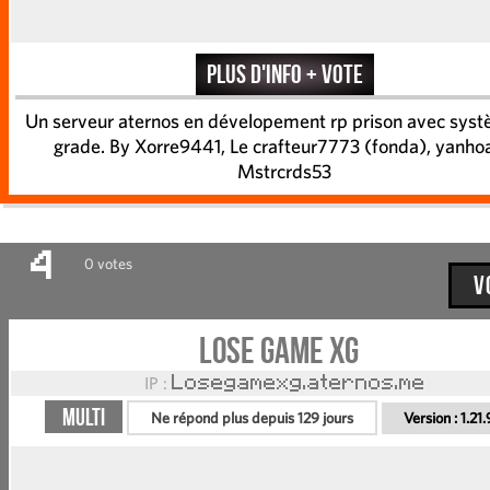
Plus d'info + vote
Un serveur aternos en dévelopement rp prison avec sys
grade. By Xorre9441, Le crafteur7773 (fonda), yanhoa
Mstrcrds53
4
0 votes
V
Lose game xg
IP :
Losegamexg.aternos.me
Multi
Ne répond plus depuis 129 jours
Version :
1.21