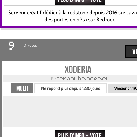
Serveur créatif dédier à la redstone depuis 2016 sur Jav
des portes en bêta sur Bedrock
9
0 votes
V
Xoderia
IP :
teracube.mcpe.eu
Multi
Ne répond plus depuis 1230 jours
Version :
1.19
Plus d'info + vote