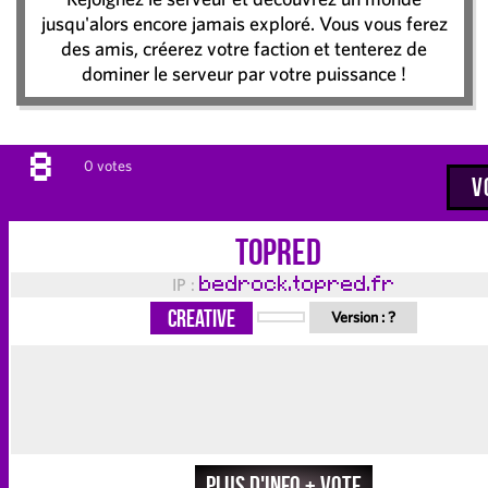
jusqu'alors encore jamais exploré. Vous vous ferez
des amis, créerez votre faction et tenterez de
dominer le serveur par votre puissance !
8
0 votes
V
Topred
IP :
bedrock.topred.fr
Creative
Version :
?
Plus d'info + vote