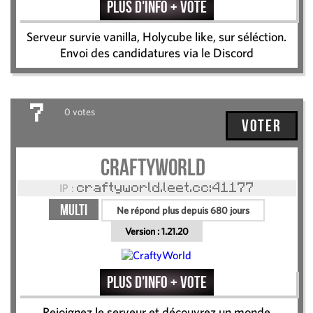
Plus d'info + vote
Serveur survie vanilla, Holycube like, sur séléction.
Envoi des candidatures via le Discord
7
0 votes
Voter
CraftyWorld
IP :
craftyworld.leet.cc:41177
Multi
Ne répond plus depuis 680 jours
Version :
1.21.20
Plus d'info + vote
Rejoignez le serveur et découvrez un monde