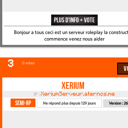
Plus d'info + vote
Bonjour a tous ceci est un serveur roleplay la construc
commence venez nous aider
3
0 votes
V
Xerium
IP :
XeriumServeur.aternos.me
Semi-RP
Ne répond plus depuis 129 jours
Version :
26