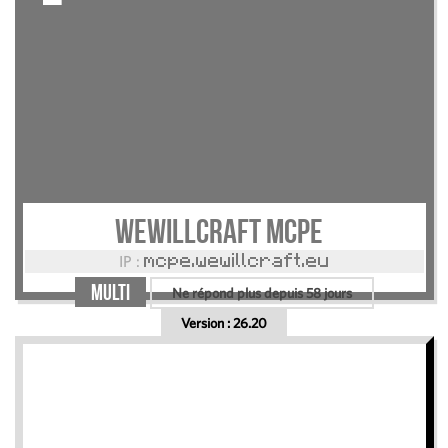
WeWillCraft MCPE
IP :
mcpe.wewillcraft.eu
Multi
Ne répond plus depuis 58 jours
Version :
26.20
Plus d'info + vote