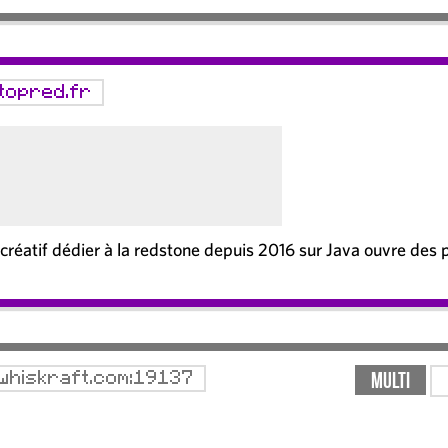
topred.fr
créatif dédier à la redstone depuis 2016 sur Java ouvre des 
Multi
.whiskraft.com:19137