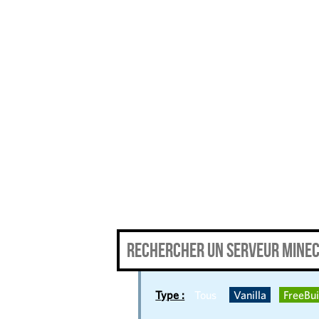
Type :
Tous
Vanilla
FreeBui