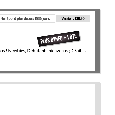
Ne répond plus depuis 1536 jours
Version :
1.18.30
Plus d'info + vote
ous ! Newbies, Débutants bienvenus ;-) Faites