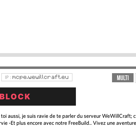
Multi
IP :
mcpe.wewillcraft.eu
 toi aussi, je suis ravie de te parler du serveur WeWillCraft; c
rvie -Et plus encore avec notre FreeBuild.. Vivez une aventure