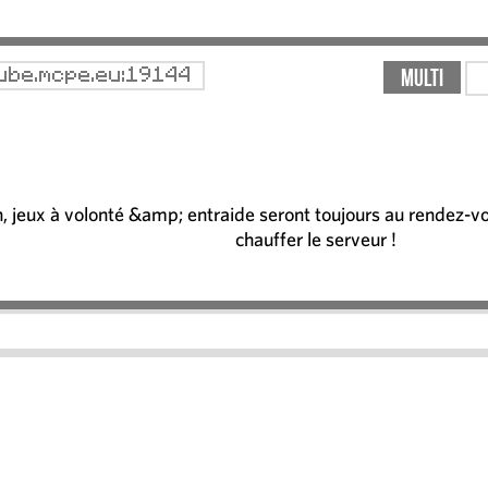
Multi
ube.mcpe.eu:19144
n, jeux à volonté &amp; entraide seront toujours au rendez-v
chauffer le serveur !