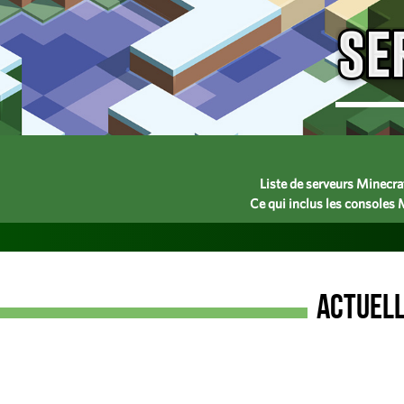
Liste de serveurs Minecra
Ce qui inclus les consoles
Actuel