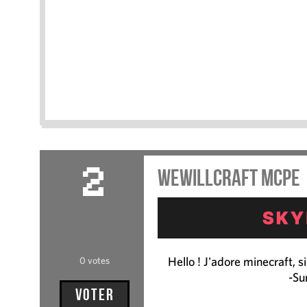
WeWillCraft MCPE
2
Hello ! J'adore minecraft, si
0 votes
-Su
Voter