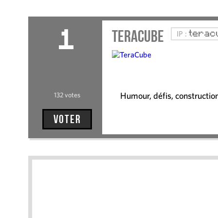
TeraCube
IP :
terac
1
Humour, défis, constructio
132 votes
Voter