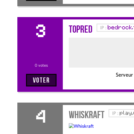
Topred
IP :
bedrock.
3
0 votes
Serveur 
Voter
Whiskraft
IP :
play
4