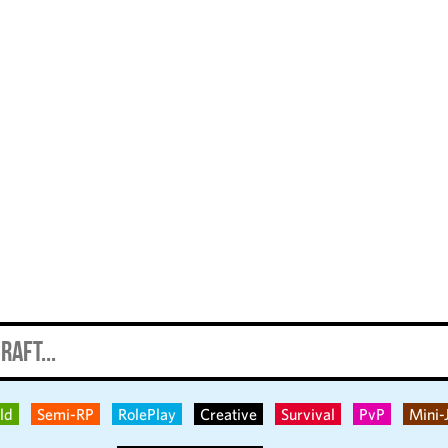
ld
Semi-RP
RolePlay
Creative
Survival
PvP
Mini-